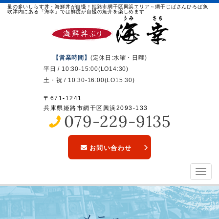
量の多いしらす丼・海鮮丼が自慢！姫路市網干区興浜エリア～網干じばさんひろば魚
吹津内にある「海幸」では鮮度が自慢の魚介を楽しめます
【営業時間】
(定休日:水曜・日曜)
平日 / 10:30-15:00(LO14:30)
土・祝 / 10:30-16:00(LO15:30)
〒671-1241
兵庫県姫路市網干区興浜2093-133
お問い合わせ
Toggl
navig
メニュー