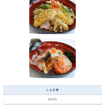
しらす丼
800円