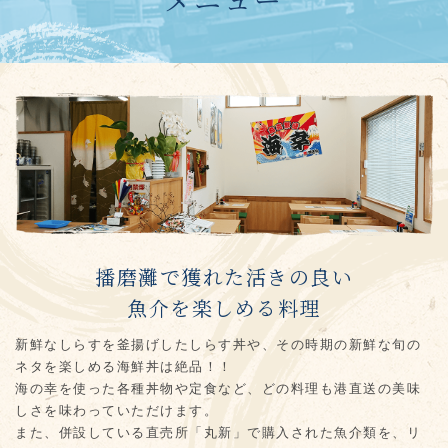
播磨灘で獲れた活きの良い
魚介を楽しめる料理
新鮮なしらすを釜揚げしたしらす丼や、その時期の新鮮な旬の
ネタを楽しめる海鮮丼は絶品！！
海の幸を使った各種丼物や定食など、どの料理も港直送の美味
しさを味わっていただけます。
また、併設している直売所「丸新」で購入された魚介類を、リ